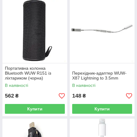
Портативна колонка
Bluetooth WUW R151 із
Перехідник-адаптер WUW-
ліхтариком (чорна)
X87 Lightning to 3.5mm
В наявності
В наявності
562
148
₴
₴
Купити
Купити