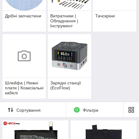
Дрібні запчастини
Витратники |
Тачскріни
Обладнання |
Інструмент
Шлейфа | Нижні
Зарядні станції
плати | Коаксіальні
(EcoFlow)
кабелі
Сортування
0
Фільтри