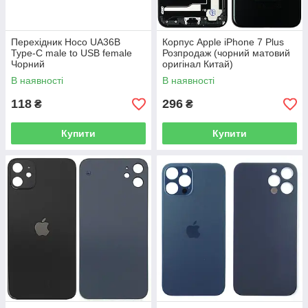
Перехідник Hoco UA36B
Корпус Apple iPhone 7 Plus
Type-C male to USB female
Розпродаж (чорний матовий
Чорний
оригінал Китай)
В наявності
В наявності
118
296
₴
₴
Купити
Купити