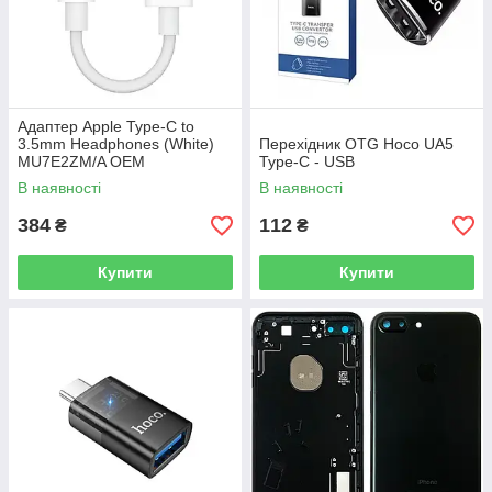
Адаптер Apple Type-C to
3.5mm Headphones (White)
Перехідник OTG Hoco UA5
MU7E2ZM/A OEM
Type-C - USB
В наявності
В наявності
384
112
₴
₴
Купити
Купити