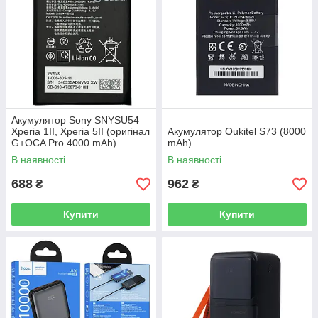
Акумулятор Sony SNYSU54
Xperia 1II, Xperia 5II (оригінал
Акумулятор Oukitel S73 (8000
G+OCA Pro 4000 mAh)
mAh)
В наявності
В наявності
688
962
₴
₴
Купити
Купити