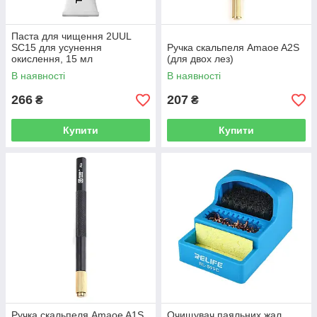
Паста для чищення 2UUL
SC15 для усунення
Ручка скальпеля Amaoe A2S
окислення, 15 мл
(для двох лез)
В наявності
В наявності
266
207
₴
₴
Купити
Купити
Ручка скальпеля Amaoe A1S
Очищувач паяльних жал