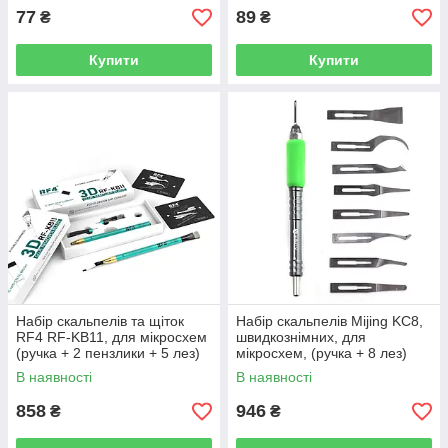
77
89
₴
₴
Купити
Купити
Набір скальпелів та щіток
Набір скальпелів Mijing KC8,
RF4 RF-KB11, для мікросхем
швидкознімних, для
(ручка + 2 пензлики + 5 лез)
мікросхем, (ручка + 8 лез)
В наявності
В наявності
858
946
₴
₴