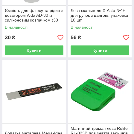
Ємність для флюсу та рідин з
Леза скальпеля X-Acto №16
дозатором Aida AD-30 із
для ручок з цангою, упаковка
силіконовим ковпачком (30
10 шт
ml)
В наявності
В наявності
30
56
₴
₴
Купити
Купити
Магнітний тримач леза Relife
Лопатка металева Mega-Idea
RL-023B для зняття залишків