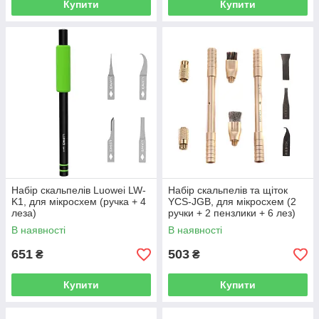
Купити
Купити
Набір скальпелів Luowei LW-
Набір скальпелів та щіток
K1, для мікросхем (ручка + 4
YCS-JGB, для мікросхем (2
леза)
ручки + 2 пензлики + 6 лез)
В наявності
В наявності
651
503
₴
₴
Купити
Купити