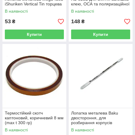
iShuriken Vertical Tin торцева
клею, ОСА та поляризаційної
плівки
В наявності
В наявності
53
148
₴
₴
Купити
Купити
Термостійкий скотч
Лопатка металева Baku
каптоновий, коричневий 8 мм
двостороння, для
(max t 300 гр)
розбирання корпусів
В наявності
В наявності