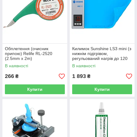
Обплетення (очисник
Килимок Sunshine LS3 mini (з
припою) Relife RL-2520
нижнім підігрівом,
(2.5mm x 2m)
регульований нагрів до 120
°C, дисплей до 10,5",
В наявності
В наявності
140*225 мм)
266
1 893
₴
₴
Купити
Купити