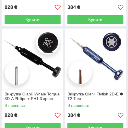
828
384
₴
₴
Купити
Купити
Викрутка Qianli iWhale Torque
Викрутка Qianli Flyfish 2D-E ✱
3D-A Philips + PH1.3 хрест
T2 Torx
В наявності
В наявності
828
384
₴
₴
Купити
Купити