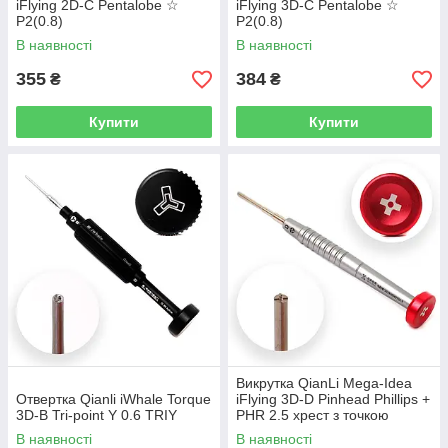
iFlying 2D-С Pentalobe ☆
iFlying 3D-С Pentalobe ☆
P2(0.8)
P2(0.8)
В наявності
В наявності
355
384
₴
₴
Купити
Купити
Викрутка QianLi Mega-Idea
Отвертка Qianli iWhale Torque
iFlying 3D-D Pinhead Phillips +
3D-B Tri-point Y 0.6 TRIY
PHR 2.5 хрест з точкою
В наявності
В наявності