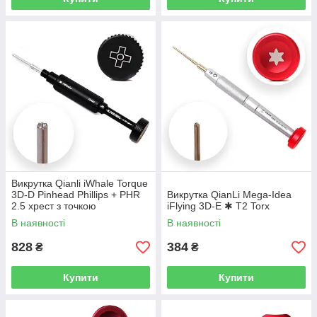
Викрутка Qianli iWhale Torque
3D-D Pinhead Phillips + PHR
Викрутка QianLi Mega-Idea
2.5 хрест з точкою
iFlying 3D-E ✱ T2 Torx
В наявності
В наявності
828
384
₴
₴
Купити
Купити