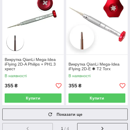
Викрутка QianLi Mega-Idea
iFlying 2D-A Philips + PH1.3
Викрутка QianLi Mega-Idea
хрест
iFlying 2D-E ✱ T2 Torx
В наявності
В наявності
355
355
₴
₴
Купити
Купити
Показати ще
1
/ 4