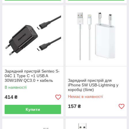
Зарядний пристрій Senteo S-
04C 1 Type C +1 USB A
30W/18W QC3.0 + кабель
Зарядний пристрій для
Type C - Type C (чорне)
iPhone 5W USB-Lightning у
В наявності
коробці (біле)
414
Немає в наявності
₴
157
₴
Купити