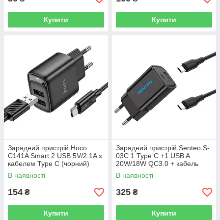
Купити
Купити
Зарядний пристрій Hoco
Зарядний пристрій Senteo S-
C141A Smart 2 USB 5V/2.1A з
03C 1 Type C +1 USB A
кабелем Type C (чорний)
20W/18W QC3.0 + кабель
Type C - Type C (чорне)
В наявності
В наявності
154
325
₴
₴
Купити
Купити