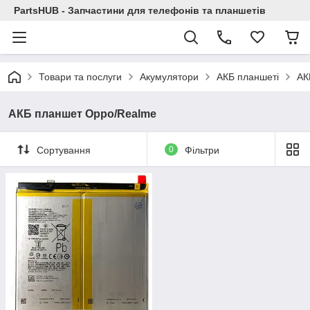
PartsHUB - Запчастини для телефонів та планшетів
Товари та послуги
Акумулятори
АКБ планшеті
АК
АКБ планшет Oppo/Realme
Сортування
0
Фільтри