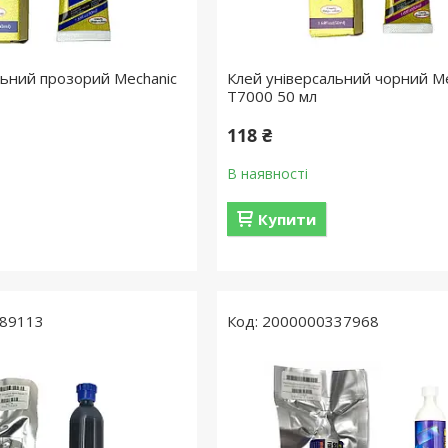
льний прозорий Mechanic
Клей універсальний чорний Me
T7000 50 мл
118 ₴
В наявності
Купити
89113
2000000337968