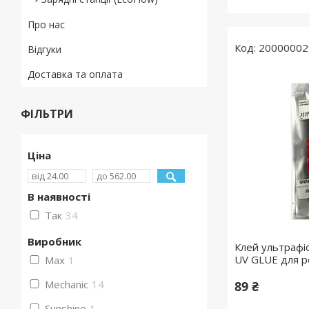
Про нас
20000002
Відгуки
Доставка та оплата
ФІЛЬТРИ
Ціна
В наявності
Так
34
Виробник
Клей ультрафі
UV GLUE для р
Max
1
Mechanic
14
89 ₴
Sunshine
1