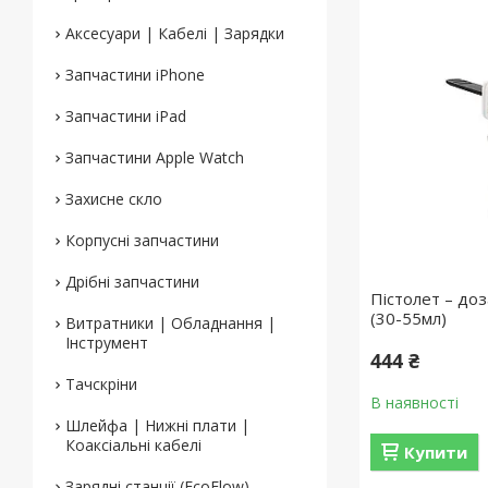
Аксесуари | Кабелі | Зарядки
Запчастини iPhone
Запчастини iPad
Запчастини Apple Watch
Захисне скло
Корпусні запчастини
Дрібні запчастини
Пістолет – до
(30-55мл)
Витратники | Обладнання |
Інструмент
444 ₴
Тачскріни
В наявності
Шлейфа | Нижні плати |
Коаксіальні кабелі
Купити
Зарядні станції (EcoFlow)