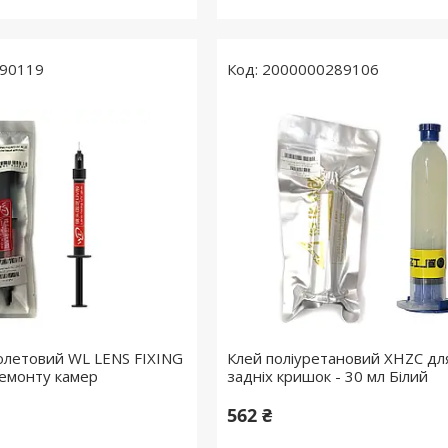
90119
2000000289106
олетовий WL LENS FIXING
Клей поліуретановий XHZC дл
емонту камер
задніх кришок - 30 мл Білий
562 ₴