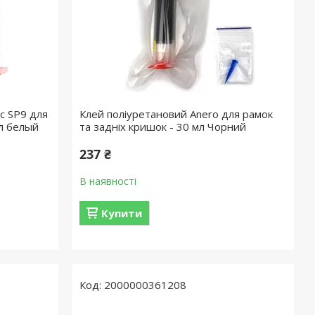
c SP9 для
Клей поліуретановий Anero для рамок
л белый
та задніх кришок - 30 мл Чорний
237 ₴
В наявності
Купити
2000000361208