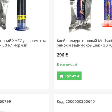
ановий XHZC для рамок та
Клей полиуретановый Mechani
 - 30 мл Чорний
рамок и задних крышек - 30 м
296 ₴
В наявності
Купити
60799
2000000360645