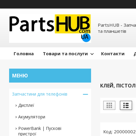
PartsHUB - Запч
та планшетів
Головна
Товари та послуги
Контакти
КЛЕЙ, ПІСТО
Запчастини для телефонів
Дисплеї
Акумулятори
PowerBank | Пускові
20000002
пристрої