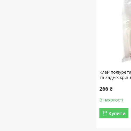
Клей поліурет
та задніх криш
266 ₴
В наявності
Купити