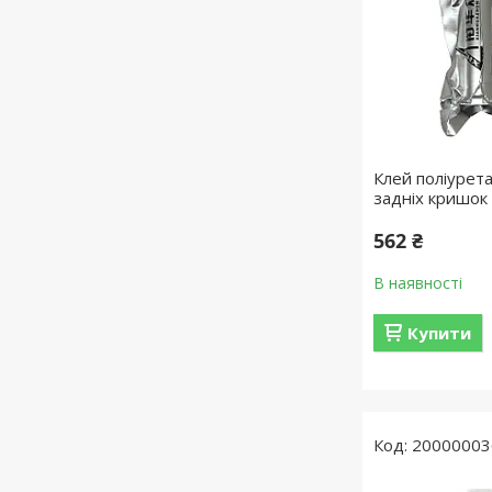
Клей поліурет
задніх кришок
562 ₴
В наявності
Купити
20000003