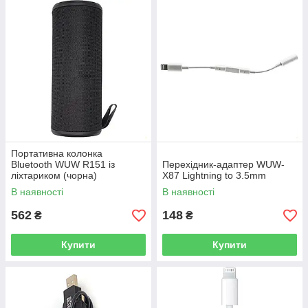
Портативна колонка
Bluetooth WUW R151 із
Перехідник-адаптер WUW-
ліхтариком (чорна)
X87 Lightning to 3.5mm
В наявності
В наявності
562
148
₴
₴
Купити
Купити