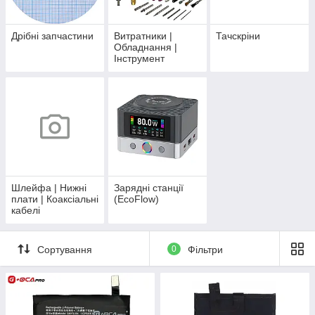
Дрібні запчастини
Витратники |
Тачскріни
Обладнання |
Інструмент
Шлейфа | Нижні
Зарядні станції
плати | Коаксіальні
(EcoFlow)
кабелі
Сортування
0
Фільтри