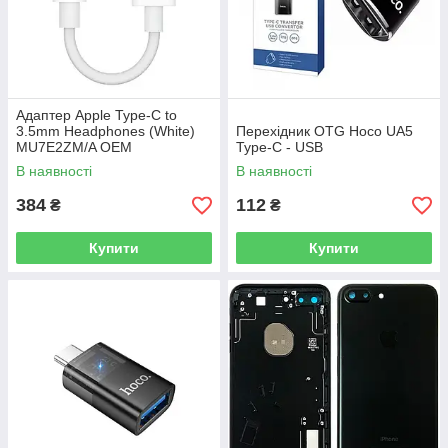
Адаптер Apple Type-C to
3.5mm Headphones (White)
Перехідник OTG Hoco UA5
MU7E2ZM/A OEM
Type-C - USB
В наявності
В наявності
384
112
₴
₴
Купити
Купити