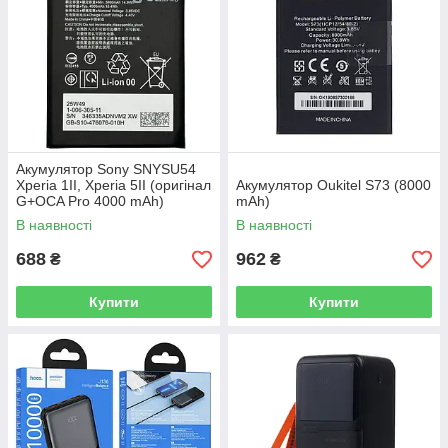
Акумулятор Sony SNYSU54
Xperia 1II, Xperia 5II (оригінал
Акумулятор Oukitel S73 (8000
G+OCA Pro 4000 mAh)
mAh)
В наявності
В наявності
688
962
₴
₴
Купити
Купити