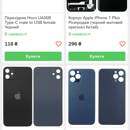
Перехідник Hoco UA36B
Корпус Apple iPhone 7 Plus
Type-C male to USB female
Розпродаж (чорний матовий
Чорний
оригінал Китай)
В наявності
В наявності
118
296
₴
₴
Купити
Купити