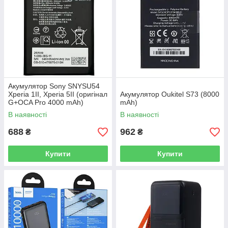
Акумулятор Sony SNYSU54
Xperia 1II, Xperia 5II (оригінал
Акумулятор Oukitel S73 (8000
G+OCA Pro 4000 mAh)
mAh)
В наявності
В наявності
688
962
₴
₴
Купити
Купити