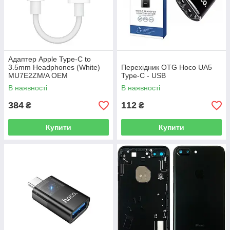
Адаптер Apple Type-C to
3.5mm Headphones (White)
Перехідник OTG Hoco UA5
MU7E2ZM/A OEM
Type-C - USB
В наявності
В наявності
384
112
₴
₴
Купити
Купити