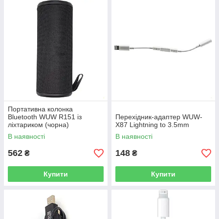
Портативна колонка
Bluetooth WUW R151 із
Перехідник-адаптер WUW-
ліхтариком (чорна)
X87 Lightning to 3.5mm
В наявності
В наявності
562
148
₴
₴
Купити
Купити