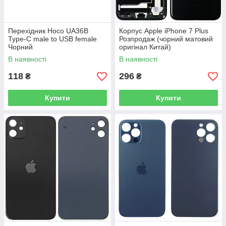
Перехідник Hoco UA36B
Корпус Apple iPhone 7 Plus
Type-C male to USB female
Розпродаж (чорний матовий
Чорний
оригінал Китай)
В наявності
В наявності
118
296
₴
₴
Купити
Купити