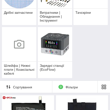
Дрібні запчастини
Витратники |
Тачскріни
Обладнання |
Інструмент
Шлейфа | Нижні
Зарядні станції
плати | Коаксіальні
(EcoFlow)
кабелі
Сортування
0
Фільтри