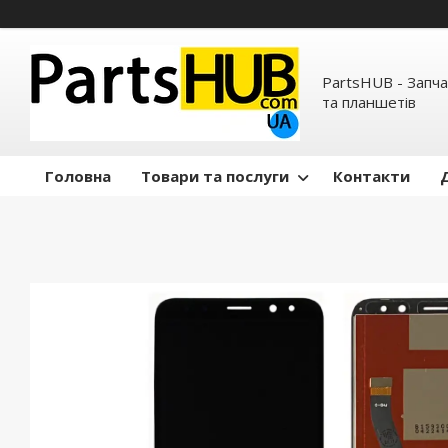
PartsHUB - Запч
та планшетів
Головна
Товари та послуги
Контакти