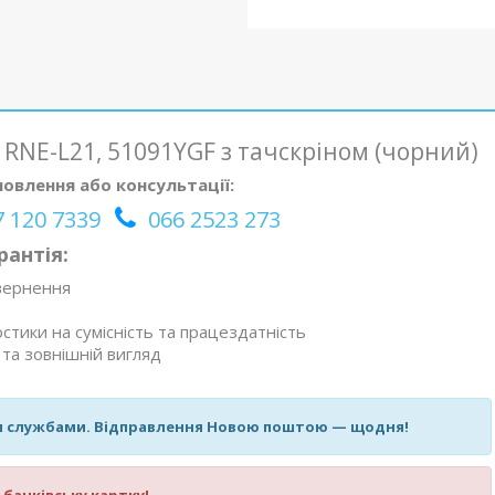
 RNE-L21, 51091YGF з тачскріном (чорний)
овлення або консультації:
 120 7339
066 2523 273
рантія:
овернення
стики на сумісність та працездатність
та зовнішній вигляд
и службами. Відправлення Новою поштою — щодня!