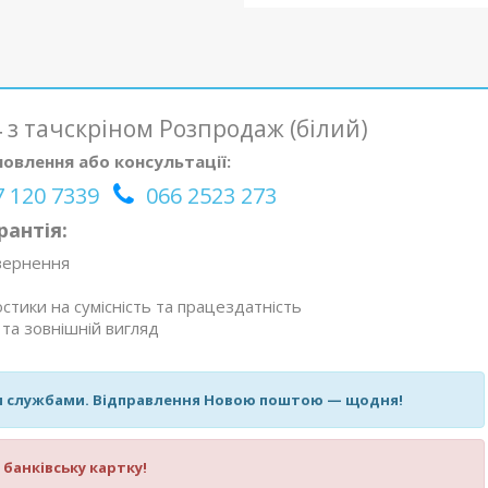
 з тачскріном Розпродаж (білий)
овлення або консультації:
 120 7339
066 2523 273
рантія:
овернення
стики на сумісність та працездатність
та зовнішній вигляд
и службами. Відправлення Новою поштою — щодня!
банківську картку!