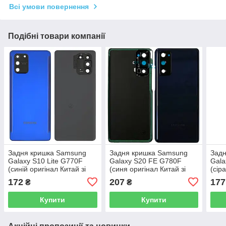
Всі умови повернення
Подібні товари компанії
Задня кришка Samsung
Задня кришка Samsung
Зад
Galaxy S10 Lite G770F
Galaxy S20 FE G780F
Gala
(синій оригінал Китай зі
(синя оригінал Китай зі
(сір
склом камери)
склом камери)
скло
172
207
177
₴
₴
Купити
Купити