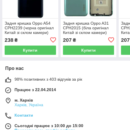
Задня кришка Oppo A54
Задня кришка Oppo A31
Задн
CPH2239 (чорна оригінал
CPH2015 (біла оригінал
CPH2
Китай зі склом камери)
Китай зі склом камери)
Кита
238
207
207
₴
₴
Купити
Купити
Про нас
98% позитивних з 403 відгуків за рік
Працює з 22.04.2014
м. Харків
Харків, Україна
Контакти
Сьогодні працює з 10:00 до 15:00