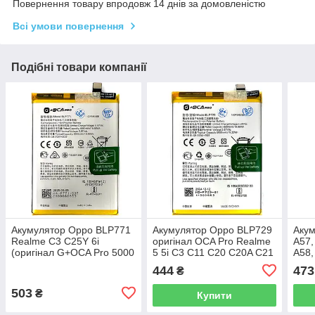
Повернення товару впродовж 14 днів за домовленістю
Всі умови повернення
Подібні товари компанії
Акумулятор Oppo BLP771
Акумулятор Oppo BLP729
Аку
Realme C3 C25Y 6i
оригінал OCA Pro Realme
A57,
(оригінал G+OCA Pro 5000
5 5i C3 C11 C20 C20A C21
A58,
mAh)
C21Y 5000 mAh
OneP
444
473
₴
N20 
500
503
₴
Купити