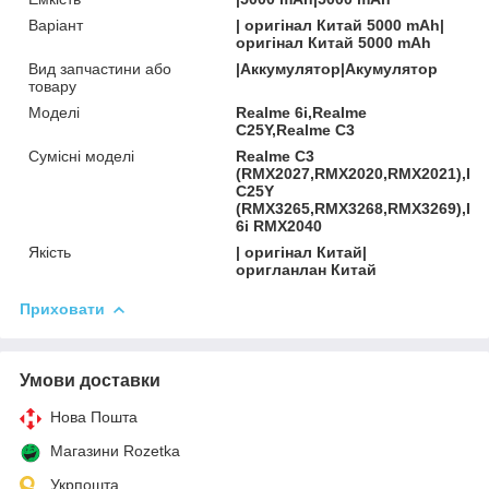
Варіант
| оригінал Китай 5000 mAh|
оригінал Китай 5000 mAh
Вид запчастини або
|Аккумулятор|Акумулятор
товару
Моделі
Realme 6i,Realme
C25Y,Realme C3
Сумісні моделі
Realme C3
(RMX2027,RMX2020,RMX2021),Re
C25Y
(RMX3265,RMX3268,RMX3269),Re
6i RMX2040
Якість
| оригінал Китай|
оригланлан Китай
Приховати
Умови доставки
Нова Пошта
Магазини Rozetka
Укрпошта