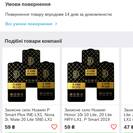
Умови повернення
Повернення товару впродовж 14 днів за домовленістю
Всі умови повернення
Подібні товари компанії
Захисне скло Huawei P
Захисне скло Huawei
Захи
Smart Plus INE-LX1, Nova
Honor 10i 10 Lite, 20 Lite
Lite
3i, Mate 20 Lite SNE-LX1
HRY-LX1, P Smart 2019
LX1 
(Diamond)
POT-LX1 (Diamond)
59
59
47
₴
₴