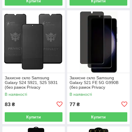
Купити
Купити
Захисне скло Samsung
Захисне скло Samsung
Galaxy S24 S921, S25 S931
Galaxy S21 FE 5G G990B
(без рамок Privacy
(без рамок Privacy
антишпигун)
антишпигун)
В наявності
В наявності
83
77
₴
₴
Купити
Купити