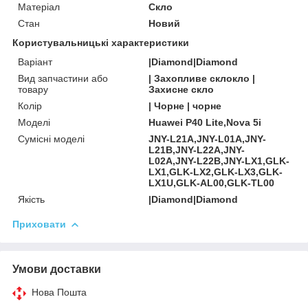
Матеріал
Скло
Стан
Новий
Користувальницькі характеристики
Варіант
|Diamond|Diamond
Вид запчастини або
| Захопливе склокло |
товару
Захисне скло
Колір
| Чорне | чорне
Моделі
Huawei P40 Lite,Nova 5i
Сумісні моделі
JNY-L21A,JNY-L01A,JNY-
L21B,JNY-L22A,JNY-
L02A,JNY-L22B,JNY-LX1,GLK-
LX1,GLK-LX2,GLK-LX3,GLK-
LX1U,GLK-AL00,GLK-TL00
Якість
|Diamond|Diamond
Приховати
Умови доставки
Нова Пошта