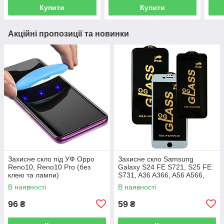
Купити
Купити
Акційні пропозиції та новинки
Захисне скло під УФ Oppo
Захисне скло Samsung
Reno10, Reno10 Pro (без
Galaxy S24 FE S721, S25 FE
клею та лампи)
S731, A36 A366, A56 A566,
M56 M566 (Full Glue)
В наявності
В наявності
96
59
₴
₴