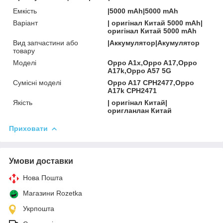
Емкість
|5000 mAh|5000 mAh
Варіант
| оригінал Китай 5000 mAh|
оригінал Китай 5000 mAh
Вид запчастини або
|Аккумулятор|Акумулятор
товару
Моделі
Oppo A1x,Oppo A17,Oppo
A17k,Oppo A57 5G
Сумісні моделі
Oppo A17 CPH2477,Oppo
A17k CPH2471
Якість
| оригінал Китай|
оригланлан Китай
Приховати
Умови доставки
Нова Пошта
Магазини Rozetka
Укрпошта