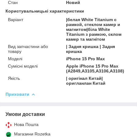
Стан
Новий
Користувальницькі характеристики
Варіант
|белая White Titanium с
рамкой, стеклом камер и
магнитом|біла White
Titanium з рамкою, склом
камер та магнітом
Вид запчастини або
| Задня кришка | Задня
товару
кришка
Моделі
iPhone 15 Pro Max
Сумісні моделі
Apple iPhone 15 Pro Max
(A2849,A3105,A3106,A3108)
Якість
| оригінал Китай|
оригланлан Китай
Приховати
Умови доставки
Нова Пошта
Магазини Rozetka