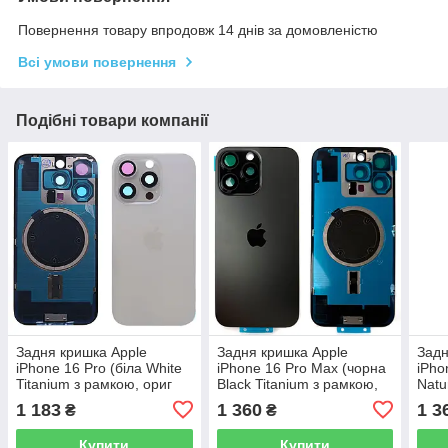
Повернення товару впродовж 14 днів за домовленістю
Всі умови повернення
Подібні товари компанії
Задня кришка Apple
Задня кришка Apple
Задн
iPhone 16 Pro (біла White
iPhone 16 Pro Max (чорна
iPho
Titanium з рамкою, ориг
Black Titanium з рамкою,
Natu
склом камер та магнітом)
склом камер та магнітом)
скло
1 183
1 360
1 3
₴
₴
Купити
Купити