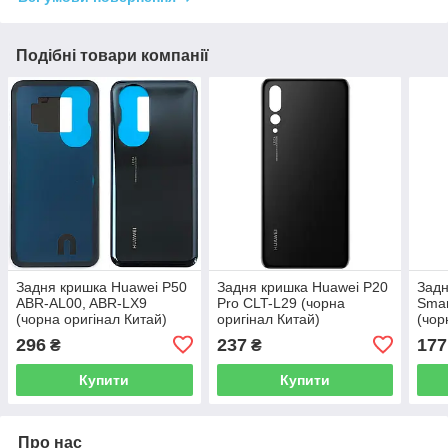
Подібні товари компанії
Задня кришка Huawei P50
Задня кришка Huawei P20
Задн
ABR-AL00, ABR-LX9
Pro CLT-L29 (чорна
Smar
(чорна оригінал Китай)
оригінал Китай)
(чор
296
237
177
₴
₴
Купити
Купити
Про нас