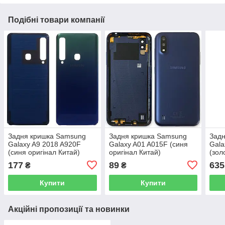
Подібні товари компанії
Задня кришка Samsung
Задня кришка Samsung
Зад
Galaxy A9 2018 A920F
Galaxy A01 A015F (синя
Gala
(синя оригінал Китай)
оригінал Китай)
(зол
Кита
177
89
635
₴
₴
Купити
Купити
Акційні пропозиції та новинки