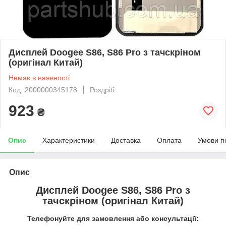
Дисплей Doogee S86, S86 Pro з тачскріном
(оригінал Китай)
Немає в наявності
Код: 2000000345178
Роздріб
923
₴
Опис
Характеристики
Доставка
Оплата
Умови п
Опис
Дисплей Doogee S86, S86 Pro з
тачскріном (оригінал Китай)
Телефонуйте для замовлення або консультації: