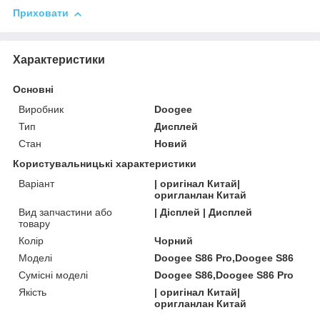
Приховати
Характеристики
Основні
Виробник
Doogee
Тип
Дисплей
Стан
Новий
Користувальницькі характеристики
Варіант
| оригінал Китай|
оригланлан Китай
Вид запчастини або
| Дісплей | Дисплей
товару
Колір
Чорний
Моделі
Doogee S86 Pro,Doogee S86
Сумісні моделі
Doogee S86,Doogee S86 Pro
Якість
| оригінал Китай|
оригланлан Китай