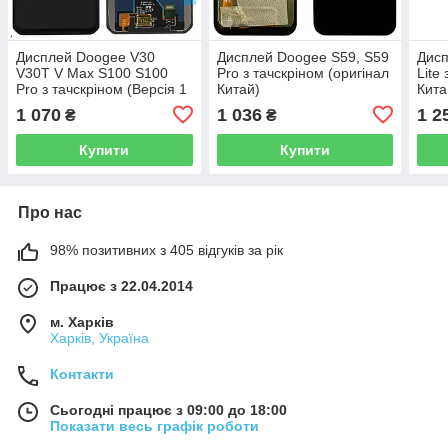
Дисплей Doogee V30
Дисплей Doogee S59, S59
Дисп
V30T V Max S100 S100
Pro з тачскріном (оригінал
Lite
Pro з тачскріном (Версія 1
Китай)
Кита
оригінал Китай)
1 070
1 036
1 2
₴
₴
Купити
Купити
Про нас
98% позитивних з 405 відгуків за рік
Працює з 22.04.2014
м. Харків
Харків, Україна
Контакти
Сьогодні працює з 09:00 до 18:00
Показати весь графік роботи