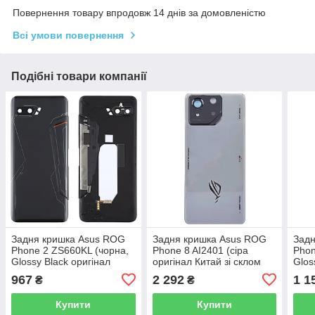
Повернення товару впродовж 14 днів за домовленістю
Всі умови повернення
Подібні товари компанії
Задня кришка Asus ROG
Задня кришка Asus ROG
Зад
Phone 2 ZS660KL (чорна,
Phone 8 AI2401 (сіра
Phon
Glossy Black оригінал
оригінал Китай зі склом
Glos
Китай із склом камери)
камери)
OEM 
967
2 292
1 1
₴
₴
Купити
Купити