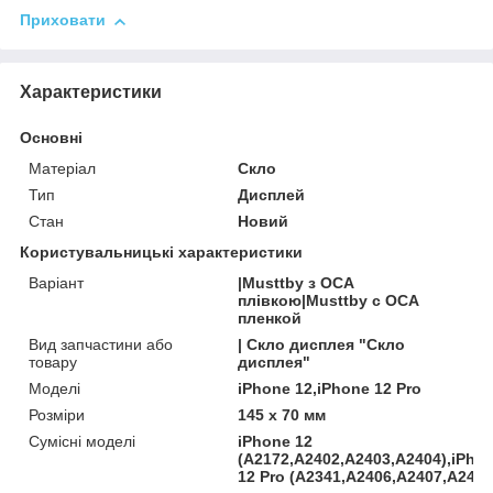
Приховати
Характеристики
Основні
Матеріал
Скло
Тип
Дисплей
Стан
Новий
Користувальницькі характеристики
Варіант
|Musttby з OCA
плівкою|Musttby с OCA
пленкой
Вид запчастини або
| Скло дисплея "Скло
товару
дисплея"
Моделі
iPhone 12,iPhone 12 Pro
Розміри
145 x 70 мм
Сумісні моделі
iPhone 12
(A2172,A2402,A2403,A2404),iPho
12 Pro (A2341,A2406,A2407,A2408