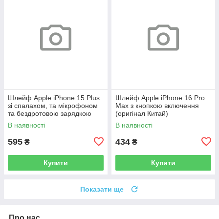
Шлейф Apple iPhone 15 Plus
Шлейф Apple iPhone 16 Pro
зі спалахом, та мікрофоном
Max з кнопкою включення
та бездротовою зарядкою
(оригінал Китай)
(оригінал Китай)
В наявності
В наявності
595
434
₴
₴
Купити
Купити
Показати ще
Про нас