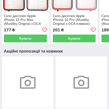
Скло дисплея Apple
Скло дисплея Apple
Скло
iPhone 13 Pro Max
iPhone 16 Pro (Musttby
iPho
(Musttby Original з OCA
Original з OCA плівкою)
(Mus
плівкою)
плів
177
201
189
₴
₴
Купити
Купити
Акційні пропозиції та новинки