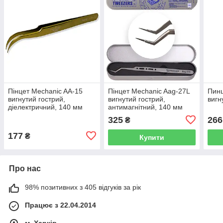
Пінцет Mechanic AA-15
Пінцет Mechanic Aag-27L
Пинц
вигнутий гострий,
вигнутий гострий,
вигн
діелектричний, 140 мм
антимагнітний, 140 мм
325
266
₴
177
₴
Купити
Про нас
98% позитивних з 405 відгуків за рік
Працює з 22.04.2014
м. Харків