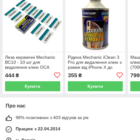
Леза керамічні Mechanic
Рідина Mechanic iClean 3
Маш
BC10 - 10 шт для
Pro для видалення клею з
клею
видалення клею OCA
рамки від iPhone X до
(70
iPhone 11 Pro Max, 300 мл
444
355
799
₴
₴
Купити
Купити
Про нас
98% позитивних з 403 відгуків за рік
Працює з 22.04.2014
м. Харків